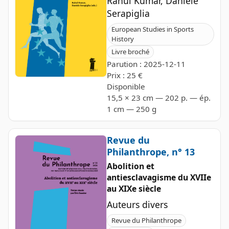
Rahul Kumar, Daniele
Serapiglia
European Studies in Sports
History
Livre broché
Parution : 2025-12-11
Prix : 25 €
Disponible
15,5 × 23 cm — 202 p. — ép.
1 cm — 250 g
Revue du
Philanthrope, n° 13
Abolition et
antiesclavagisme du XVIIe
au XIXe siècle
Auteurs divers
Revue du Philanthrope