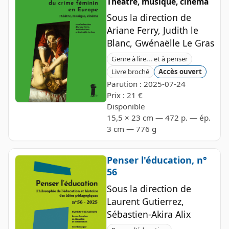
Théâtre, musique, cinéma
Sous la direction de
Ariane Ferry, Judith le
Blanc, Gwénaëlle Le Gras
Genre à lire... et à penser
Livre broché
Accès ouvert
Parution : 2025-07-24
Prix : 21 €
Disponible
15,5 × 23 cm — 472 p. — ép.
3 cm — 776 g
Penser l'éducation, n°
56
Sous la direction de
Laurent Gutierrez,
Sébastien-Akira Alix