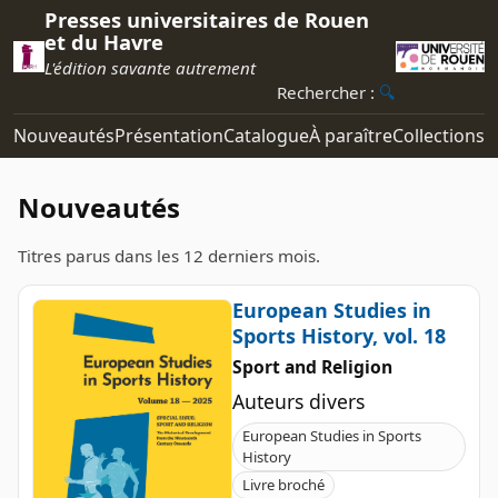
Presses universitaires de Rouen
et du Havre
L'édition savante autrement
Rechercher :
🔍
Nouveautés
Présentation
Catalogue
À paraître
Collections
R
Nouveautés
Titres parus dans les 12 derniers mois.
European Studies in
Sports History, vol. 18
Sport and Religion
Auteurs divers
European Studies in Sports
History
Livre broché